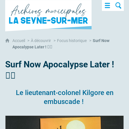
Archives municipales de la Seyne-sur-M
Accueil
À découvrir
Focus historique
Surf Now
Apocalypse Later ! 🏄‍♂️
Surf Now Apocalypse Later !
🏄‍♂️
Le lieutenant-colonel Kilgore en
embuscade !