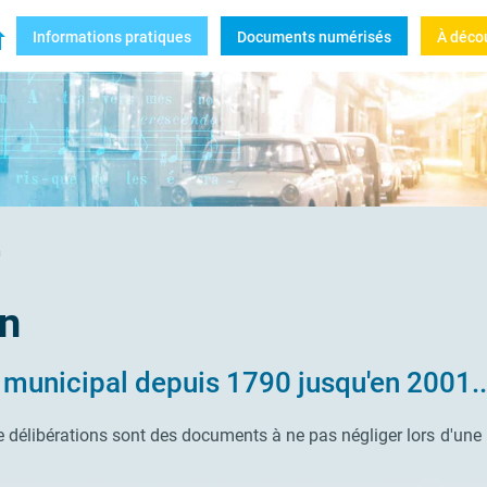
e-sur-Mer
Informations pratiques
Documents numérisés
À déco
rchives municipales de la Seyne-sur-Mer
n
on
 municipal depuis 1790 jusqu'en 2001...
de délibérations sont des documents à ne pas négliger lors d'une