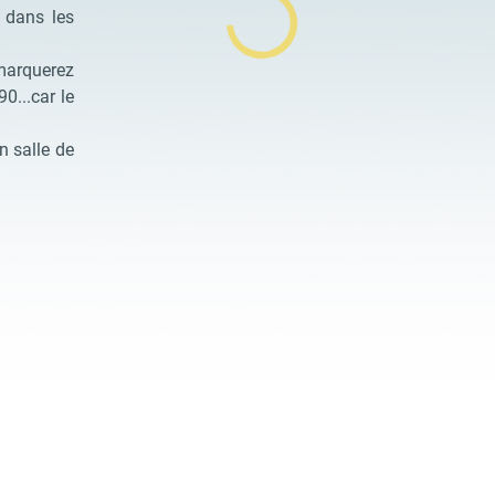
 dans les
emarquerez
0...car le
n salle de