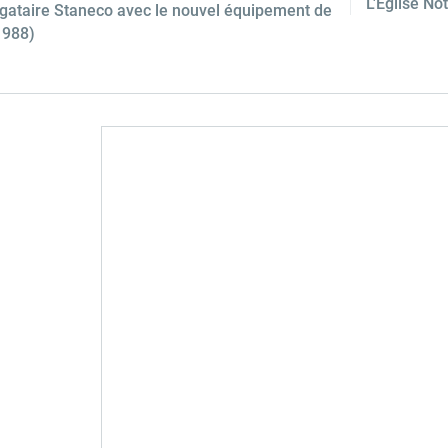
L'Église N
gataire Staneco avec le nouvel équipement de
1988)