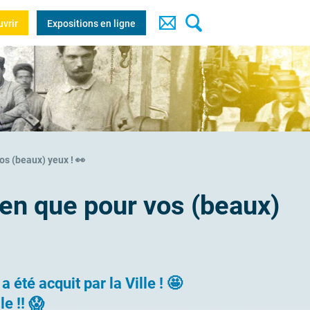
uvrir
Expositions en ligne
s (beaux) yeux ! 👀
en que pour vos (beaux)
été acquit par la Ville ! 🤩
le !! 😱