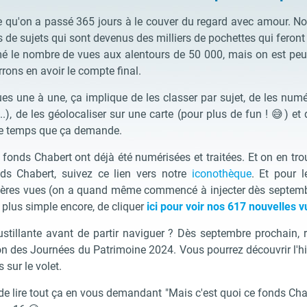
re qu'on a passé 365 jours à le couver du regard avec amour. 
s de sujets qui sont devenus des milliers de pochettes qui feront 
é le nombre de vues aux alentours de 50 000, mais on est peut-ê
rons en avoir le compte final.
ues une à une, ça implique de les classer par sujet, de les numér
 ...), de les géolocaliser sur une carte (pour plus de fun ! 😅) e
le temps que ça demande.
onds Chabert ont déjà été numérisées et traitées. Et on en trou
ds Chabert, suivez ce lien vers notre
iconothèque
. Et pour l
ères vues (on a quand même commencé à injecter dès septembre
 plus simple encore, de cliquer
ici pour voir nos 617 nouvelles 
ustillante avant de partir naviguer ? Dès septembre prochain, 
on des Journées du Patrimoine 2024. Vous pourrez découvrir l'his
 sur le volet.
de lire tout ça en vous demandant "Mais c'est quoi ce fonds Chab