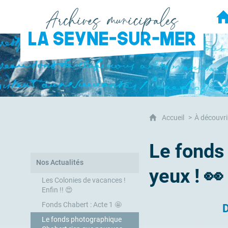
Archives municipales de la Seyn
A
Accueil
À découvri
Le fonds
Nos Actualités
yeux ! 👀
Les Colonies de vacances !
Enfin !! 😍
Fonds Chabert : Acte 1 🤩
D
Le fonds photographique