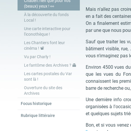
Chabert rien que pour vos
(beaux) yeux ! 👀
Mais n'allez pas croi
À la découverte du fonds
en a fait des centaine
Local !
On a finalement estim
Une carte interactive pour
par une que nous pour
l'iconothèque !
Sauf que traiter les v
Les Chantiers font leur
cinéma ! 📽
bâtiment visible, rue,
vous n'imaginez pas 
Vu par Charly !
Le fantôme des Archives ? 👻
Environ 4500 vues du f
Les cartes postales du Var
que les vues du Fon
sont là !
connaissent les premi
Ouverture du site des
barre de recherche ou,
Archives
Une dernière info cro
Focus historique
organisées à l'occasi
et quelques sujets triés
Rubrique littéraire
Bon, et si vous venez 