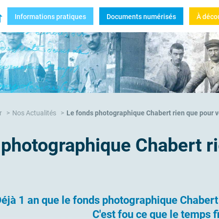
e-sur-Mer
Informations pratiques
Documents numérisés
À déco
rchives municipales de la Seyne-sur-Mer
r
Nos Actualités
Le fonds photographique Chabert rien que pour vo
 photographique Chabert ri
éjà 1 an que le fonds photographique Chabert a 
C'est fou ce que le temps fi